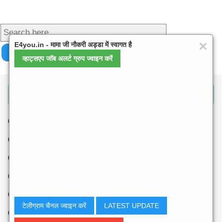
×
E4you.in - मामा जी नौकरी अड्डा में स्वागत है
व्हाट्सएप जॉब अलर्ट ग्रुप ज्वाइन करें
Hridesh Infotech Services
Web development
👉
Android app development
👉
Technical consultant
👉
Staff training program
👉
Data entry contract
👉
टेलीग्राम चैनल ज्वाइन करें
LATEST UPDATE
Mis management
👉