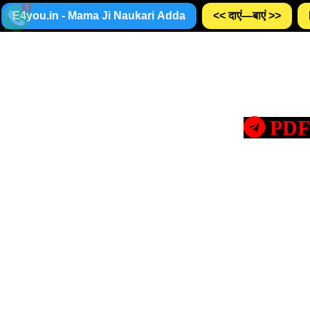
E4you.in - Mama Ji Naukari Adda
<< दाएं—बाएं >>
PDF