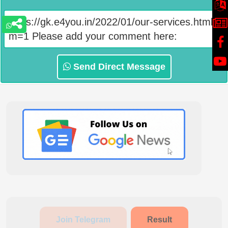

Send Direct Message
Join Telegram
Result