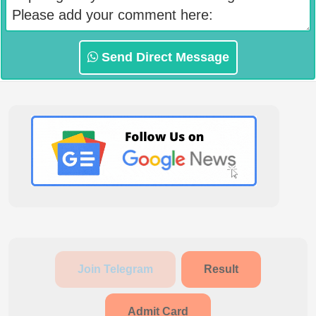
Send Direct Message
Join Telegram
Result
Admit Card