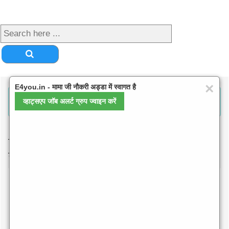
×
E4you.in - मामा जी नौकरी अड्डा में स्वागत है
COOKING - खस्ता बेसन मसाला कचौरी बनाने की विधि
व्हाट्सएप जॉब अलर्ट ग्रुप ज्वाइन करें
देखें
प्री मानसून की शुरुआत हो चुकी है ऐसे में यदि आप चाट
खाने के शौकीन हैं तो खस्ता बेसन मसाला कचौरी बनाने
की विधि देखें