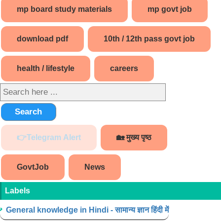
mp board study materials
mp govt job
download pdf
10th / 12th pass govt job
health / lifestyle
careers
Search
👉Telegram Alert
🏡 मुख्य पृष्ठ
GovtJob
News
Labels
General knowledge in Hindi - सामान्य ज्ञान हिंदी में