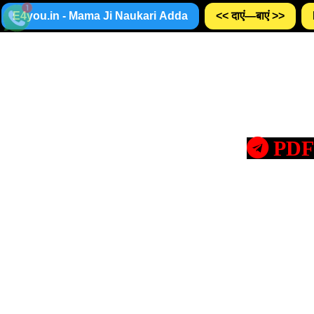
E4you.in - Mama Ji Naukari Adda
<< दाएं—बाएं >>
PDF